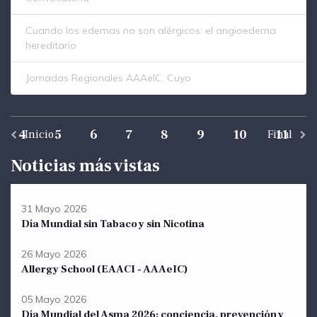
Cuando los edemas no son alérgicos: el angioedema
hereditario
Jornadas Regionales AAAeIC: Cuyo
4
5
6
7
8
9
10
11
Inicio
Final
Noticias más vistas
31 Mayo 2026
Día Mundial sin Tabaco y sin Nicotina
26 Mayo 2026
Allergy School (EAACI - AAAeIC)
05 Mayo 2026
Día Mundial del Asma 2026: conciencia, prevención y