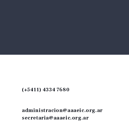
(+5411) 4334 7680
administracion@aaaeic.org.ar
secretaria@aaaeic.org.ar