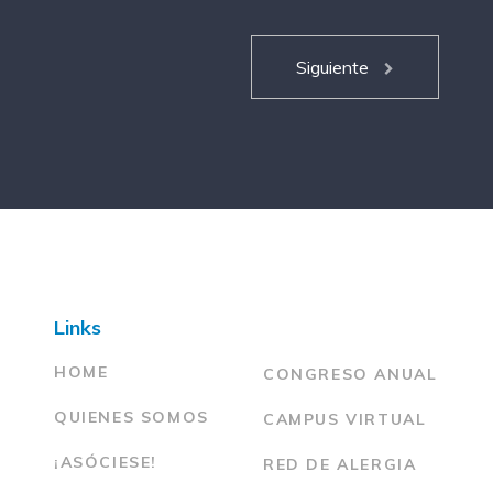
Siguiente
Links
HOME
CONGRESO ANUAL
QUIENES SOMOS
CAMPUS VIRTUAL
¡ASÓCIESE!
RED DE ALERGIA