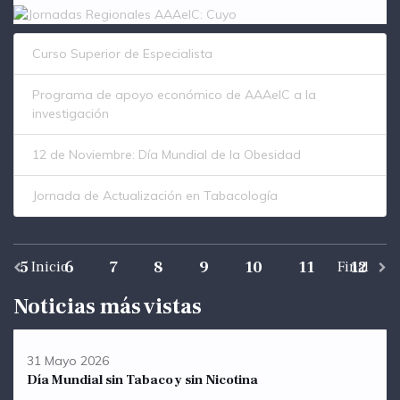
Curso Superior de Especialista
Programa de apoyo económico de AAAeIC a la
investigación
12 de Noviembre: Día Mundial de la Obesidad
Jornada de Actualización en Tabacología
5
6
7
8
9
10
11
12
Inicio
Final
Noticias más vistas
31 Mayo 2026
Día Mundial sin Tabaco y sin Nicotina