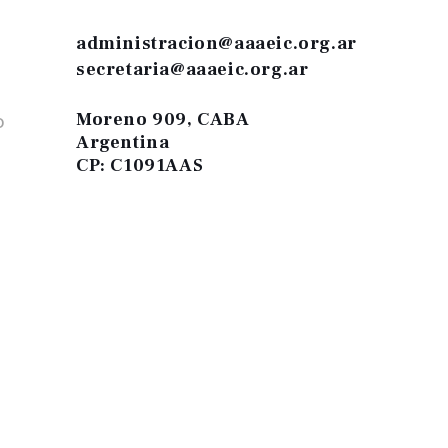
administracion@aaaeic.org.ar
secretaria@aaaeic.org.ar
Moreno 909, CABA
O
Argentina
CP: C1091AAS