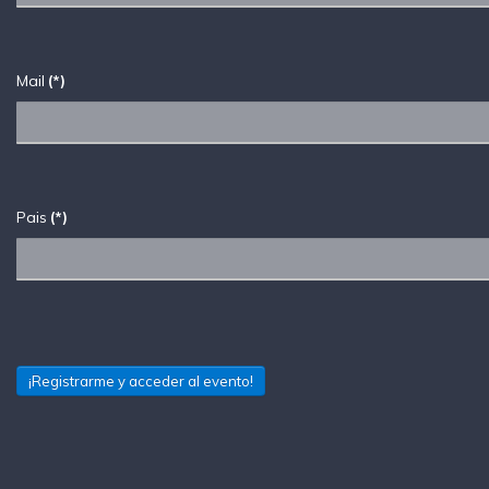
Mail
(*)
Pais
(*)
¡Registrarme y acceder al evento!